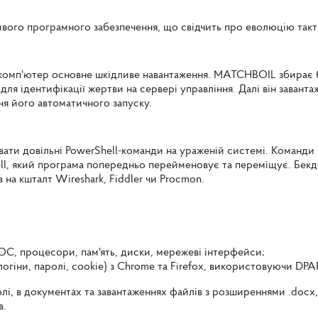
вого програмного забезпечення, що свідчить про еволюцію такти
 комп'ютер основне шкідливе навантаження. MATCHBOIL збирає 
ля ідентифікації жертви на сервері управління. Далі він заванта
я його автоматичного запуску.
ати довільні PowerShell-команди на ураженій системі. Команди
ell, який програма попередньо перейменовує та переміщує. Бекд
 на кшталт Wireshark, Fiddler чи Procmon.
 ОС, процесори, пам'ять, диски, мережеві інтерфейси;
(логіни, паролі, cookie) з Chrome та Firefox, використовуючи DP
в документах та завантаженнях файлів з розширеннями .docx, .doc,
в.