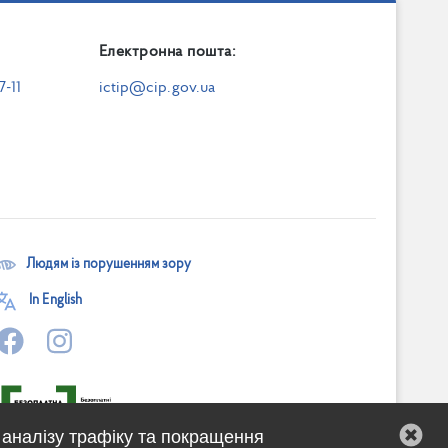
Електронна пошта:
7-11
ictip@cip.gov.ua
Людям із порушенням зору
In English
 аналізу трафіку та покращення