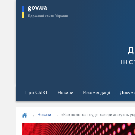
gov.ua
Перейти
Державні сайти України
до
основного
вмісту
Д
інс
Про CSIRT
Новини
Рекомендації
Докум
Новини
«Вам повістка в суд»: хакери атакують українс