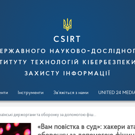
CSIRT
ержавного науково-дослідно
титуту технологій кібербезпек
захисту інформації
енти
Інструменти
Зв’яжіться з нами
UNITED 24 MEDI
ькі держоргани та оборонку за допомогою фішингових листів
«Вам повістка в суд»: хакери а