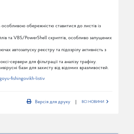
з особливою обережністю ставитися до листів із
лів та VBS/PowerShell скриптів, особливо запущених
ючах автозапуску реєстру та підозрілу активність з
сі-сервери для фільтрації та аналізу трафіку.
вірусні бази для захисту від відомих вразливостей.
yu-fishingovikh-listiv
|
Версія для друку
ВСІ НОВИНИ