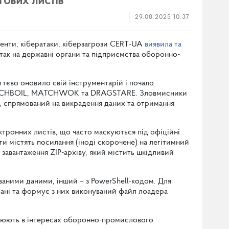
ових листів
29.08.2025 10:37
денти, кібератаки, кіберзагрози CERT-UA
виявила та
так на державні органи та підприємства оборонно-
тєво оновило свій інструментарій і почало
MATCHBOIL, MATCHWOK та DRAGSTARE. Зловмисники
, спрямований на викрадення даних та отримання
тронних листів, що часто маскуються під офіційні
ти містять посилання (іноді скорочене) на легітимний
 завантаження ZIP-архіву, який містить шкідливий
аними даними, інший – з PowerShell-кодом. Для
дані та формує з них виконуваний файл лоадера
ацюють в інтересах оборонно-промислового