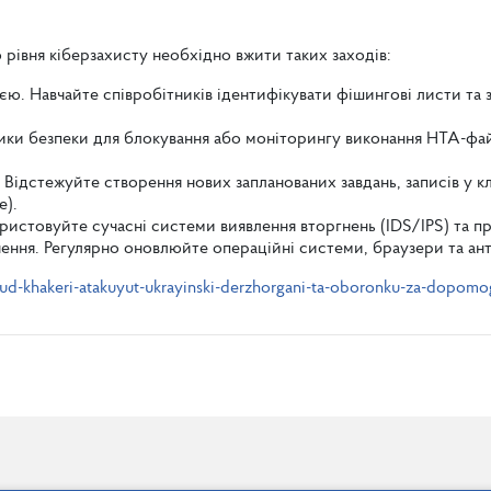
о рівня кіберзахисту необхідно вжити таких заходів:
. Навчайте співробітників ідентифікувати фішингові листи та 
ики безпеки для блокування або моніторингу виконання HTA-фай
Відстежуйте створення нових запланованих завдань, записів у кл
e).
стовуйте сучасні системи виявлення вторгнень (IDS/IPS) та прок
ення. Регулярно оновлюйте операційні системи, браузери та анти
d-khakeri-atakuyut-ukrayinski-derzhorgani-ta-oboronku-za-dopomogo