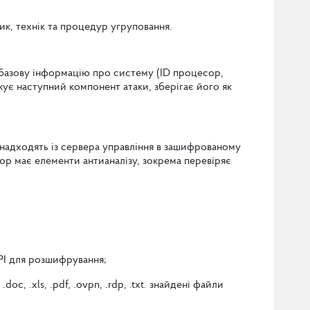
к, технік та процедур угруповання.
базову інформацію про систему (ID процесор,
жує наступний компонент атаки, зберігає його як
 надходять із сервера управління в зашифрованому
ор має елементи антианалізу, зокрема перевіряє
API для розшифрування;
 .xls, .pdf, .ovpn, .rdp, .txt. знайдені файли