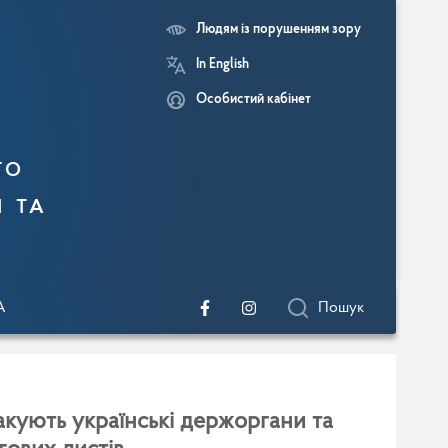
Людям із порушенням зору
In English
Особистий кабінет
го
и та
A
Пошук
такують українські держоргани та