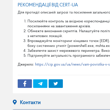
РЕКОМЕНДАЦІЇ ВІД CERT-UA
Для протидії описаній загрозі та посилення загальног
Посилюйте контроль за вхідною кореспонденцією
посиланнями на завантаження архівів.
Обмежте виконання скриптів. Налаштуйте політ
з нетипових локацій.
Впроваджуйте моніторинг кінцевих точок (EDR). 
боку системних утиліт (powershell.exe, mshta.ex
Забезпечте захист мережевого периметра. Викори
Підтримуйте актуальність програмного забезпеч
Джерело:
https://cip.gov.ua/ua/news/vam-povistka-v-su
Контакти