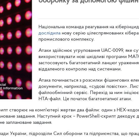
оборонку за допомогою фішинг
Національна команда реагування на кіберінци
дослідила
нову серію цілеспрямованих кібера
промислового комплексу.
Атаки здійснює угруповання UAC-0099, яке сут
використовувати нові шкідливі програми 
застосовують багатоетапний ланцюг ураження
віддаленого контролю над системами.
Атака починається з розсилки фішингових елек
документи, наприклад, «судові повістки». Лис
файлообмінний сервіс. Перехід за ним ініціює
HTA-файл. Це початок багатоетапної атаки.
ипт створює на комп'ютері жертви два файли: один з HEX-кодов
ановане завдання. Наступний крок – PowerShell-скрипт декодує 
е заплановане завдання.
лади України, підрозділи Сил оборони та підприємства, що пр