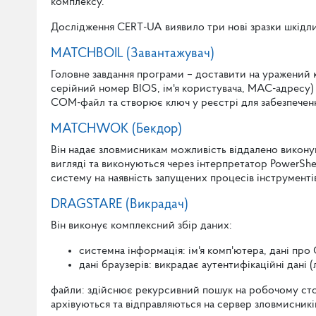
комплексу.
Дослідження CERT-UA виявило три нові зразки шкідли
MATCHBOIL (Завантажувач)
Головне завдання програми – доставити на уражений
серійний номер BIOS, ім'я користувача, MAC-адресу) д
COM-файл та створює ключ у реєстрі для забезпеченн
MATCHWOK (Бекдор)
Він надає зловмисникам можливість віддалено виконув
вигляді та виконуються через інтерпретатор PowerSh
систему на наявність запущених процесів інструментів
DRAGSTARE (Викрадач)
Він виконує комплексний збір даних:
системна інформація: ім'я комп'ютера, дані про
дані браузерів: викрадає аутентифікаційні дані 
файли: здійснює рекурсивний пошук на робочому столі, 
архівуються та відправляються на сервер зловмисникі