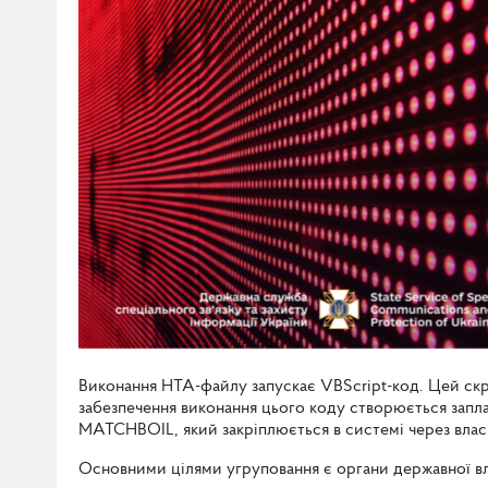
Виконання HTA-файлу запускає VBScript-код. Цей скр
забезпечення виконання цього коду створюється запл
MATCHBOIL, який закріплюється в системі через власн
Основними цілями угруповання є органи державної в