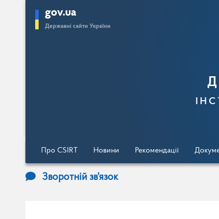
gov.ua
Перейти
Державні сайти України
до
основного
вмісту
Д
інс
Про CSIRT
Новини
Рекомендації
Докум
Зворотній зв'язок