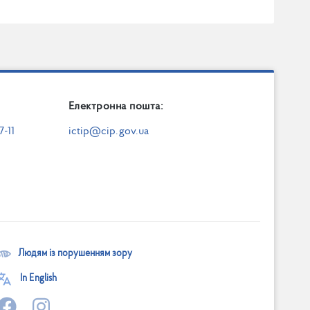
Електронна пошта:
7-11
ictip@cip.gov.ua
Людям із порушенням зору
In English