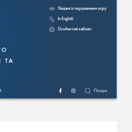
Людям із порушенням зору
In English
Особистий кабінет
го
и та
A
Пошук